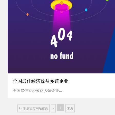
全国最佳经济效益乡镇企业
全国最佳经济效益乡镇企业...
8
ks8凯发官方网站首页
7
末页