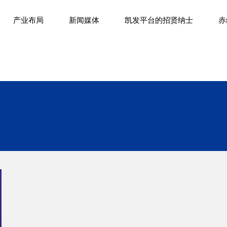
产业布局
新闻媒体
凯发平台的招贤纳士
赤